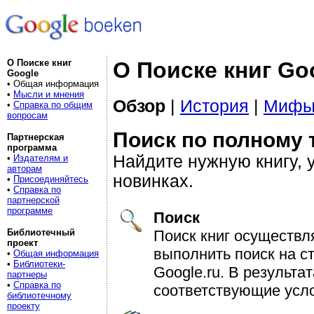
О Поиске книг
О Поиске книг Go
Google
• Общая информация
•
Мысли и мнения
Обзор
|
История
|
Мифы 
•
Справка по общим
вопросам
Поиск по полному 
Партнерская
программа
Найдите нужную книгу, 
•
Издателям и
авторам
новинках.
•
Присоединяйтесь
•
Справка по
партнерской
программе
Поиск
Поиск книг осуществля
Библиотечный
проект
выполнить поиск на с
•
Общая информация
•
Библиотеки-
Google.ru. В результа
партнеры
•
Справка по
соответствующие усло
библиотечному
проекту